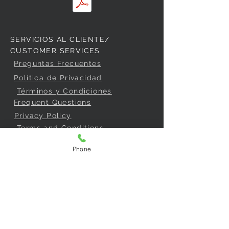
SERVICIOS AL CLIENTE/
CUSTOMER SERVICES
Preguntas Frecuentes
Política de Privacidad
Términos y Condiciones
Frequent Questions
Privacy Policy
Terms and Conditions
Phone
COMPRAR /
BUY
Garantías y Devoluciones
Consentimiento de compra
Cómo comprar