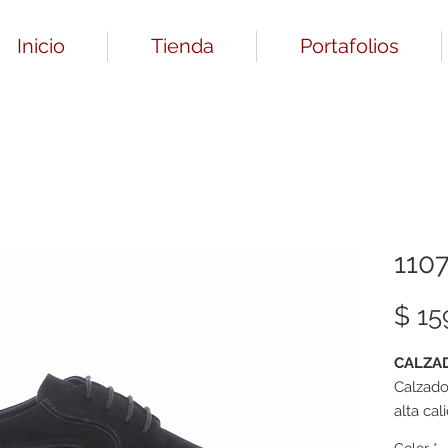
Inicio
Tienda
Portafolios
110
$ 15
CALZA
Calzado
alta cal