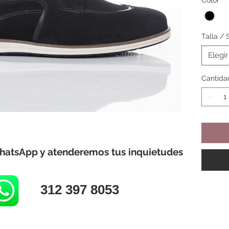
Color
*
CAPELL
FORRO:
SUELA:
Talla / 
PUNTE
Elegir
CONTR
Cantida
RTE:
hatsApp y atenderemos tus inquietudes
312 397 8053