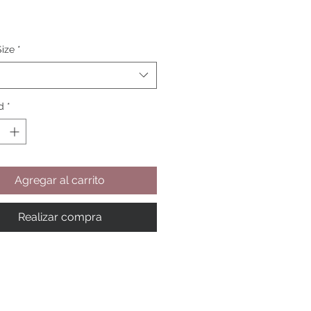
ADA:
Nobuck y Napa
On – Steam
TR
Size
*
RA:
Termoplástica de origen
Italiano
AFUE
Termoplástico de Origen
d
*
Italiano
Agregar al carrito
Realizar compra