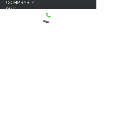
COMPRAR /
BUY
Garantías y Devoluciones
Phone
Consentimiento de compra
Cómo comprar
Guarantees and Returns
Purchase consent
How to buy
CONTACTO/
CONTACT
SPARTA SHOES SAS
Diagonal 17 C Sur No. 25-26
Bogotá D.C.
Teléfono / Phone number
2782458