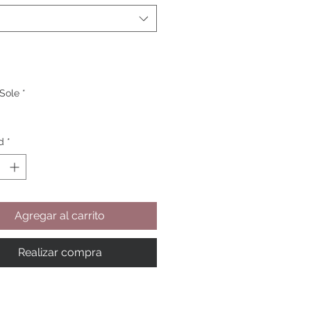
 Sole
*
d
*
Agregar al carrito
Realizar compra