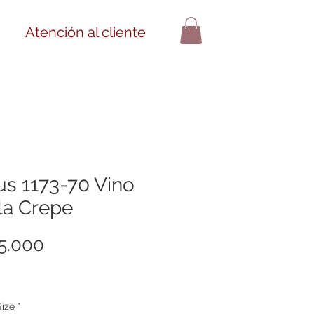
Iniciar sesión
Atención al cliente
ius 1173-70 Vino
la Crepe
Precio
5.000
Size
*