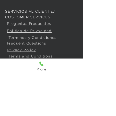
SERVICIOS AL CLIENTE/
CUSTOMER SERVICES
Preguntas Frecuentes
Política de Privacidad
Términos y Condiciones
Frequent Questions
Privacy Policy
Terms and Conditions
Phone
COMPRAR /
BUY
Garantías y Devoluciones
Consentimiento de compra
Cómo comprar