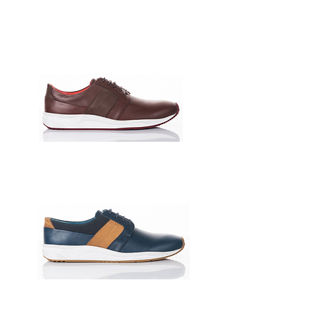
1107339-001
177350-0018
177350-0014