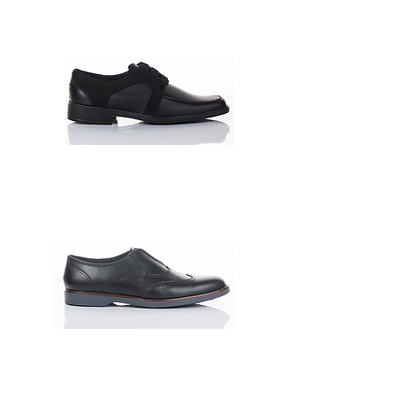
117301-0010
11301-0013
117346-005