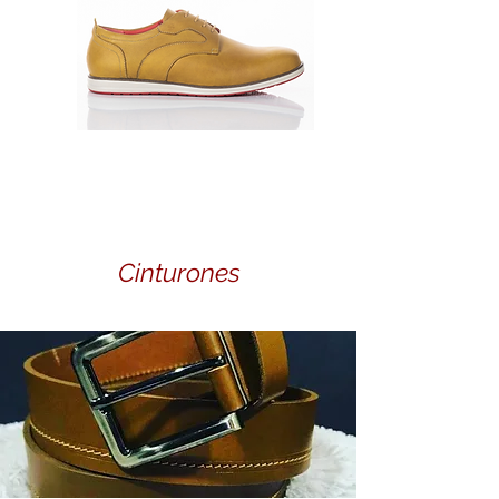
177339-004
Cinturones