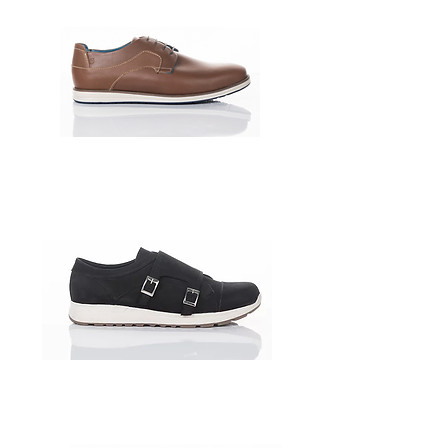
177339-82
1107348-006