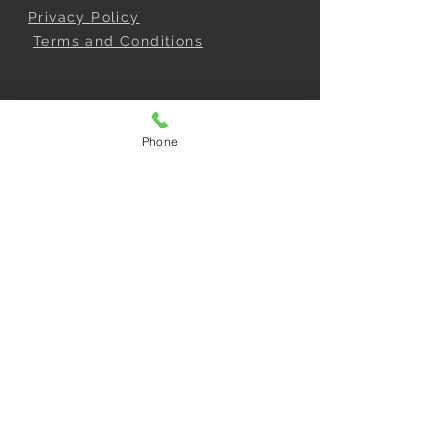
Privacy Policy
Terms and Conditions
COMPRAR /
BUY
Phone
Garantías y Devoluciones
Consentimiento de compra
Cómo comprar
Guarantees and Returns
Purchase consent
How to buy
CONTACTO/
CONTACT
SPARTA SHOES SAS