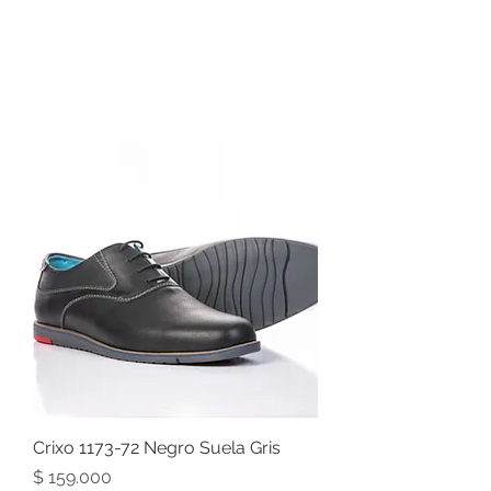
*Además si no estás seguro
de la talla siempre llevamos
3 tallas incluyendo la que
pediste.
Crixo 1173-72 Negro Suela Gris
Precio
$ 159.000